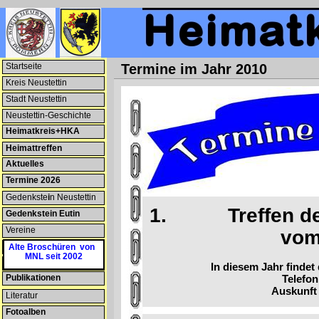
Startseite
Termine im Jahr 2010
Kreis Neustettin
Stadt Neustettin
Neustettin-Geschichte
Heimatkreis+HKA
Heimattreffen
Aktuelles
Termine 2026
Gedenkste
i
n Neustettin
1.
Treffen 
Gedenkstein Eutin
Vereine
vom 8. bis 
Patenschaften
Alte Broschüren von
MNL seit 2002
Heimatmuseum
In diesem Jahr findet
Publikationen
Telefon
Auskunft 
Literatur
Fotoalben