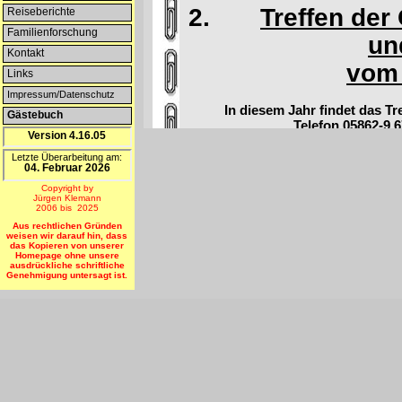
2.
Treffen der
Reiseberichte
Familienforschung
un
Kontakt
vom 
Links
Impressum/Datenschutz
In diesem Jahr findet das T
Gästebuch
Telefon 05862-9 6
Version 4.16.05
Letzte Überarbeitung am:
04. Februar 2026
3.
700 Jahrfeier
Copyright by
Jürgen Klemann
vom
2006 bis 2025
Aus rechtlichen Gründen
weisen wir darauf hin, dass
das Kopieren von unserer
Im Jahr 1310 wurde der Stadt Neus
Homepage ohne unsere
ausdrückliche schriftliche
Genehmigung untersagt ist.
Die Stadt Neustettin blickt also 
ersten 635 Jahre Deutsch und die 
Aus diesem Anlass gab es vom 18. 
Bürgermeister von Szczecinek, Her