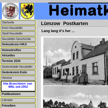
Startseite
Lümzow Postkarten
Kreis Neustettin
Lang lang it's her ...
Stadt Neustettin
Neustettin-Geschichte
Heimatkreis+HKA
Heimattreffen
Aktuelles
Termine 2026
Gedenkste
i
n Neustettin
Gedenkstein Eutin
Vereine
Patenschaften
Alte Broschüren von
MNL seit 2002
Heimatmuseum
Publikationen
Literatur
Fotoalben