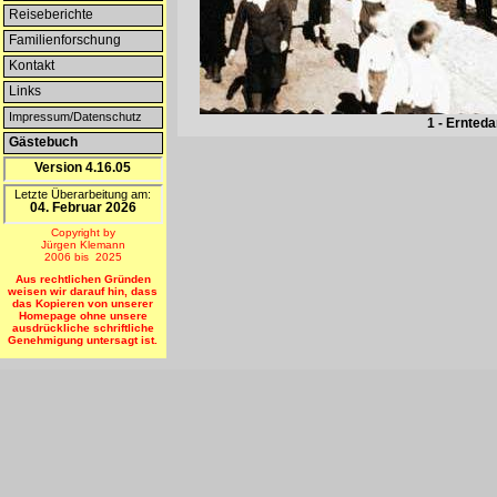
Reiseberichte
Familienforschung
Kontakt
Links
Impressum/Datenschutz
1 - Ernted
Gästebuch
Version 4.16.05
Letzte Überarbeitung am:
04. Februar 2026
Copyright by
Jürgen Klemann
2006 bis 2025
Aus rechtlichen Gründen
weisen wir darauf hin, dass
das Kopieren von unserer
Homepage ohne unsere
ausdrückliche schriftliche
Genehmigung untersagt ist.