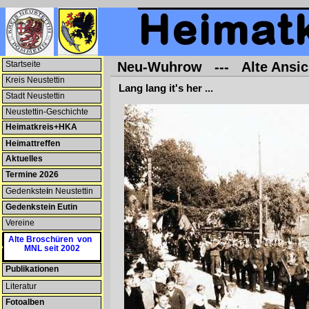
Startseite
Neu-Wuhrow --- Alte Ansich
Kreis Neustettin
--NEU--
Lang lang it's her ...
Stadt Neustettin
Neustettin-Geschichte
Heimatkreis+HKA
Heimattreffen
Aktuelles
Termine 2026
--NEU--
Gedenkste
i
n Neustettin
Gedenkstein Eutin
Vereine
Patenschaften
Alte Broschüren von
MNL seit 2002
Heimatmuseum
Publikationen
--NEU--
Literatur
Fotoalben