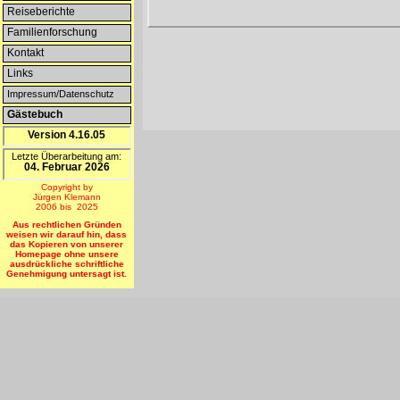
Reiseberichte
Familienforschung
Kontakt
Links
Impressum/Datenschutz
Gästebuch
Version 4.16.05
Letzte Überarbeitung am:
04. Februar 2026
Copyright by
Jürgen Klemann
2006 bis 2025
Aus rechtlichen Gründen
weisen wir darauf hin, dass
das Kopieren von unserer
Homepage ohne unsere
ausdrückliche schriftliche
Genehmigung untersagt ist.