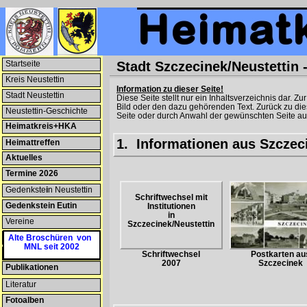
Startseite
Stadt Szczecinek/Neustettin 
Kreis Neustettin
Information zu dieser Seite!
Stadt Neustettin
Diese Seite stellt nur ein Inhaltsverzeichnis dar. 
Bild oder den dazu gehörenden Text. Zurück zu di
Neustettin-Geschichte
Seite oder durch Anwahl der gewünschten Seite auf 
Heimatkreis+HKA
1. Informationen aus Szczeci
Heimattreffen
Aktuelles
Termine 2026
Gedenkste
i
n Neustettin
Schriftwechsel mit
Gedenkstein Eutin
Institutionen
in
Vereine
Szczecinek/Neustettin
Patenschaften
Alte Broschüren von
MNL seit 2002
Heimatmuseum
Schriftwechsel
Postkarten au
2007
Szczecinek
Publikationen
Literatur
Fotoalben